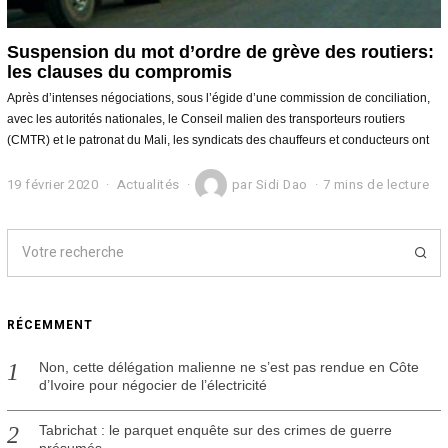
Suspension du mot d’ordre de grève des routiers:
les clauses du compromis
Après d’intenses négociations, sous l’égide d’une commission de conciliation,
avec les autorités nationales, le Conseil malien des transporteurs routiers
(CMTR) et le patronat du Mali, les syndicats des chauffeurs et conducteurs ont
19 février 2020
2
Actualités
par
Sidi Dao
7 mins de lecture
0
f
é
v
r
i
e
RÉCEMMENT
r
2
0
Non, cette délégation malienne ne s’est pas rendue en Côte
2
d’Ivoire pour négocier de l’électricité
0
Tabrichat : le parquet enquête sur des crimes de guerre
présumés