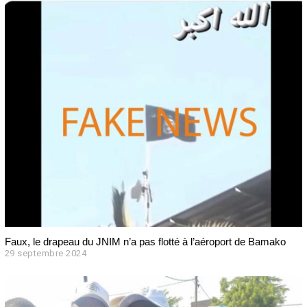
Faux, le drapeau du JNIM n’a pas flotté à l’aéroport de Bamako
29 septembre 2024
1
9
n
o
v