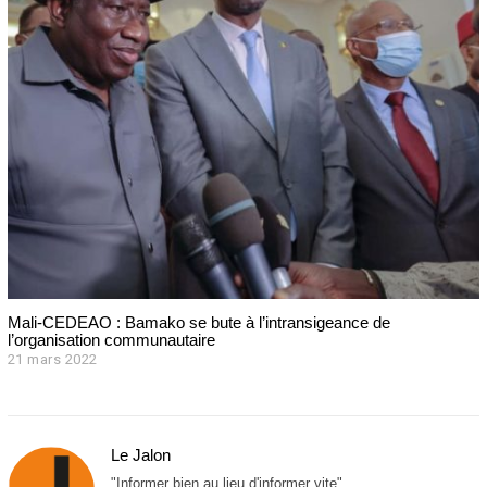
2
3
Mali-CEDEAO : Bamako se bute à l’intransigeance de
l’organisation communautaire
21 mars 2022
2
1
m
a
r
Le Jalon
s
2
"Informer bien au lieu d'informer vite"