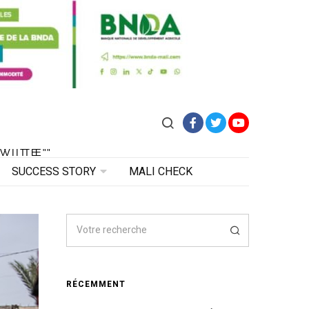
Facebook
Twitter
YouTube
VITE"
 VITE"
SUCCESS STORY
MALI CHECK
RÉCEMMENT