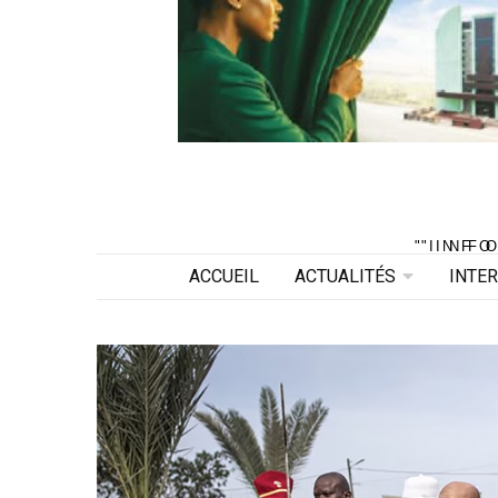
"INF
"INF
ACCUEIL
ACTUALITÉS
INTE