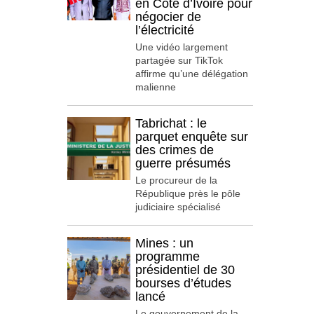
en Côte d’Ivoire pour
négocier de
l’électricité
Une vidéo largement
partagée sur TikTok
affirme qu’une délégation
malienne
Tabrichat : le
parquet enquête sur
des crimes de
guerre présumés
Le procureur de la
République près le pôle
judiciaire spécialisé
Mines : un
programme
présidentiel de 30
bourses d’études
lancé
Le gouvernement de la