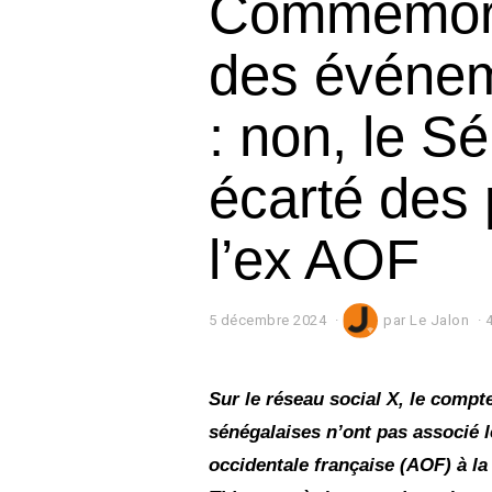
Commémora
des événem
: non, le S
écarté des
l’ex AOF
5 décembre 2024
5
par
Le Jalon
d
é
c
e
Sur le réseau social X, le compt
m
sénégalaises n’ont pas associé 
b
r
occidentale française (AOF) à 
e