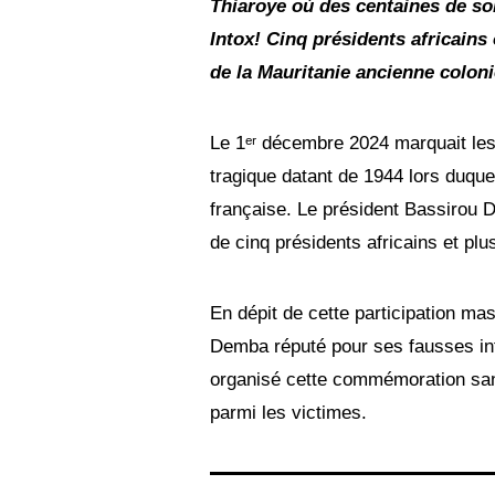
2
Thiaroye où des centaines de sol
0
Intox! Cinq présidents africains
2
4
de la Mauritanie ancienne coloni
Le 1ᵉʳ décembre 2024 marquait le
tragique datant de 1944 lors duque
française. Le président Bassiro
de cinq présidents africains et pl
En dépit de cette participation ma
Demba réputé pour ses fausses info
organisé cette commémoration sans
parmi les victimes.