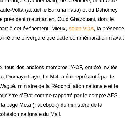
an français (actuel Mali), de la Guinée, de la Côte
 Haute-Volta (actuel le Burkina Faso) et du Dahomey
, le président mauritanien, Ould Ghazouani, dont le
s part à cet événement. Mieux,
selon VOA
, la présence
 donné une envergure que cette commémoration n’avait
so, tous des anciens membres l’AOF, ont été invités
ou Diomaye Faye. Le Mali a été représenté par le
agué, ministre de la Réconciliation nationale et le
ministre d’État comme rapporté par le compte AES-
r la page Meta (Facebook) du ministère de la
 cohésion nationale du Mali.