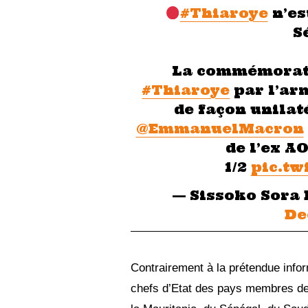
#Thiaroye
n’es
S
La commémorati
#Thiaroye
par l’ar
de façon unilat
@EmmanuelMacron
de l’ex A
1/2
pic.tw
— Sissoko Sora
De
Contrairement à la prétendue inform
chefs d’Etat des pays membres de l