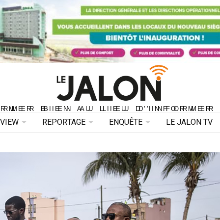
ORMER BIEN AU LIEU D'INFORMER 
ORMER BIEN AU LIEU D'INFORMER
RVIEW
REPORTAGE
ENQUÊTE
LE JALON TV