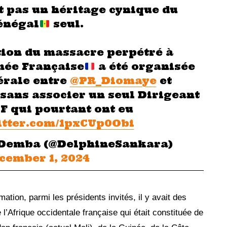
t pas un héritage cynique du
énégal
seul.
on du massacre perpétré à
mée Française
a été organisée
érale entre
@PR_Diomaye
et
sans associer un seul Dirigeant
OF qui pourtant ont eu
itter.com/1pxCUp0Obi
 Demba (@DelphineSankara)
cember 1, 2024
ation, parmi les présidents invités, il y avait des
’Afrique occidentale française qui était constituée de