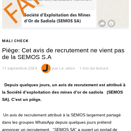
MALI CHECK
Piège: Cet avis de recrutement ne vient pas
de la SEMOS S.A
11 septembre 2024
1
par
Le Jalon
1 min de lecture
1
s
e
Depuis quelques jours, un avis de recrutement est attribué à
p
la Société d’exploitation des mines d’or de sadiola (SEMOS
t
SA). C’est un piège.
e
m
b
Un avis de recrutement attribué à la SEMOS largement partagé
r
e
dans les groupes WhatsApp depuis quelques jours prétend
2
annoncer un recrutement. “
S
EMOS SA” a ouvert un portail de