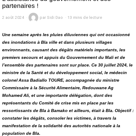
partenaires !
2 août 2024
2
par
Sidi Dao
13 mins de lecture
a
o
û
Une semaine après les pluies diluviennes qui ont occasionné
t
des inondations à Bla ville et dans plusieurs villages
2
environnants, causant des dégâts matériels importants, les
0
2
premiers secours et appuis du Gouvernement du Mali et de
4
l’ensemble des partenaires sont sur place. Ce 30 juillet 2024, le
ministre de la Santé et du développement social, le médecin
colonel Assa Badiallo TOURE, accompagnée du ministre
Commissaire à la Sécurité Alimentaire, Redouwane Ag
Mohamed Ali, et une importante délégation, dont des
représentants du Comité de crise mis en place par les
ressortissants de Bla à Bamako et ailleurs, était à Bla. Objectif :
constater les dégâts, consoler les victimes, à travers la
manifestation de la solidarité des autorités nationale à la
population de Bla.