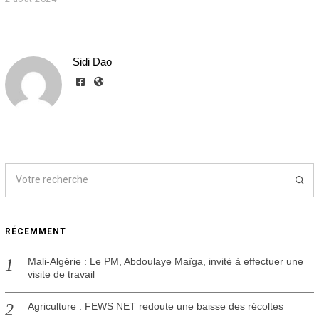
a
o
û
t
Sidi Dao
2
0
2
4
RÉCEMMENT
Mali-Algérie : Le PM, Abdoulaye Maïga, invité à effectuer une
visite de travail
Agriculture : FEWS NET redoute une baisse des récoltes