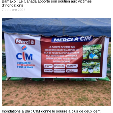
Bamako : Le Canada apporte son soutien aux victimes
d’inondations
7 octobre 2024
7
o
c
t
o
b
r
e
2
0
2
4
Inondations à Bla : CIM donne le sourire à plus de deux cent