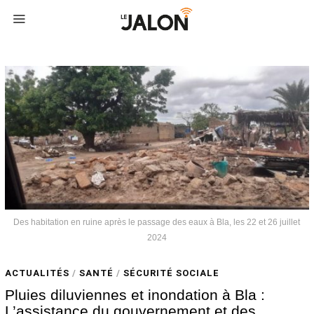
Des habitation en ruine après le passage des eaux à Bla, les 22 et 26 juillet
2024
ACTUALITÉS
/
SANTÉ
/
SÉCURITÉ SOCIALE
Pluies diluviennes et inondation à Bla :
L’assistance du gouvernement et des