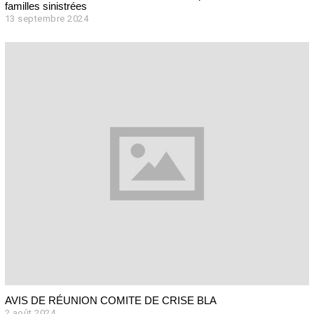
familles sinistrées
13 septembre 2024
1
3
s
e
p
t
e
m
b
r
e
2
0
2
4
AVIS DE RÉUNION COMITE DE CRISE BLA
2 août 2024
2