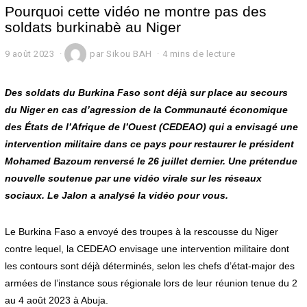
Pourquoi cette vidéo ne montre pas des
soldats burkinabè au Niger
9 août 2023
1
par
Sikou BAH
4 mins de lecture
0
a
o
Des soldats du Burkina Faso sont déjà sur place au secours
û
du Niger en cas d’agression de la Communauté économique
t
des États de l’Afrique de l’Ouest (CEDEAO) qui a envisagé une
2
0
intervention militaire dans ce pays pour restaurer le président
2
Mohamed Bazoum renversé le 26 juillet dernier. Une prétendue
3
nouvelle soutenue par une vidéo virale sur les réseaux
sociaux. Le Jalon a analysé la vidéo pour vous.
Le Burkina Faso a envoyé des troupes à la rescousse du Niger
contre lequel, la CEDEAO envisage une intervention militaire dont
les contours sont déjà déterminés, selon les chefs d’état-major des
armées de l’instance sous régionale lors de leur réunion tenue du 2
au 4 août 2023 à Abuja.