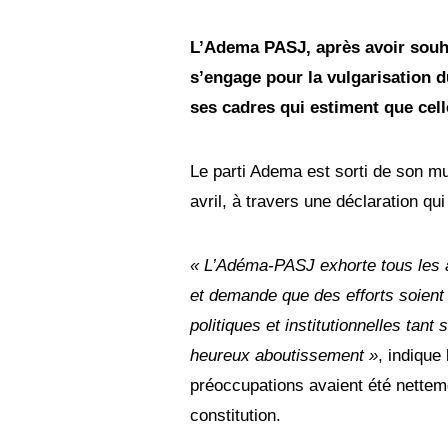
v
r
i
L’Adema PASJ, après avoir souha
l
s’engage pour la vulgarisation d
2
0
ses cadres qui estiment que celle
2
3
Le parti Adema est sorti de son mu
avril, à travers une déclaration qu
« L’Adéma-PASJ exhorte tous les ac
et demande que des efforts soient f
politiques et institutionnelles tan
heureux aboutissement »
, indique
préoccupations avaient été nettemen
constitution.