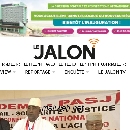
ORMER BIEN AU LIEU D'INFORMER 
ORMER BIEN AU LIEU D'INFORMER
RVIEW
REPORTAGE
ENQUÊTE
LE JALON TV