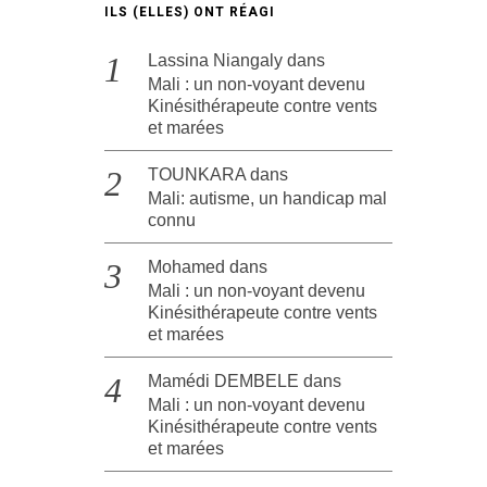
ILS (ELLES) ONT RÉAGI
Lassina Niangaly
dans
Mali : un non-voyant devenu
Kinésithérapeute contre vents
et marées
TOUNKARA
dans
Mali: autisme, un handicap mal
connu
Mohamed
dans
Mali : un non-voyant devenu
Kinésithérapeute contre vents
et marées
Mamédi DEMBELE
dans
Mali : un non-voyant devenu
Kinésithérapeute contre vents
et marées