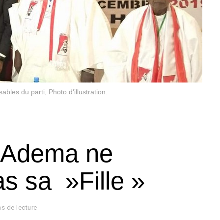
bles du parti, Photo d'illustration.
l’Adema ne
s sa »Fille »
ns de lecture