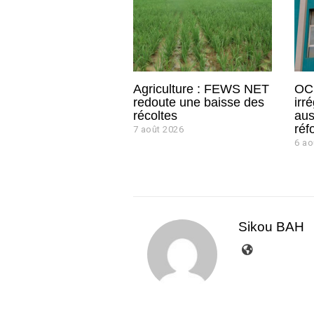
Agriculture : FEWS NET
OCL
redoute une baisse des
irr
récoltes
aus
réf
7 août 2026
7
a
6 ao
o
û
t
2
0
2
Sikou BAH
6