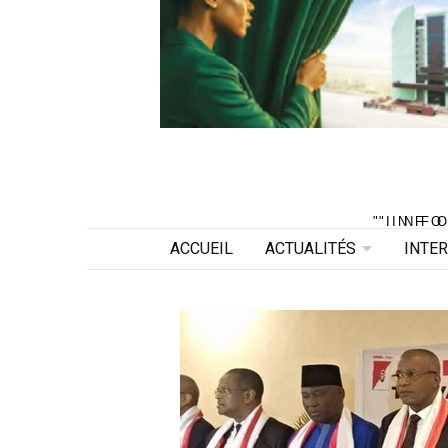
"INF
"INF
ACCUEIL
ACTUALITÉS
INTE