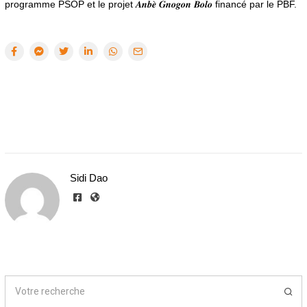
programme PSOP et le projet 𝑨𝒏𝒃𝒆̀ 𝑮𝒏𝒐𝒈𝒐𝒏 𝑩𝒐𝒍𝒐 financé par le PBF.
Sidi Dao