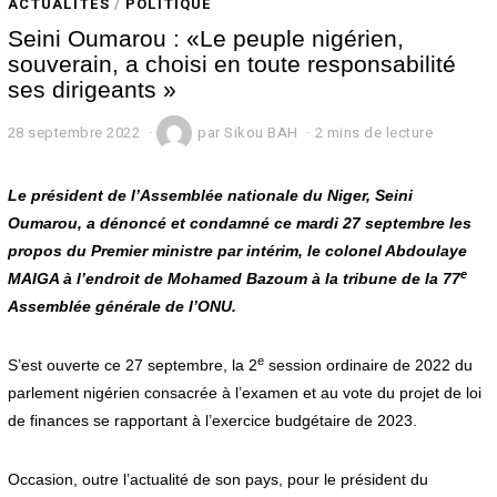
ACTUALITÉS
/
POLITIQUE
Seini Oumarou : «Le peuple nigérien,
souverain, a choisi en toute responsabilité
ses dirigeants »
28 septembre 2022
2
par
Sikou BAH
2 mins de lecture
8
s
e
Le président de l’Assemblée nationale du Niger, Seini
p
Oumarou, a dénoncé et condamné ce mardi 27 septembre les
t
propos du Premier ministre par intérim, le colonel Abdoulaye
e
m
e
MAIGA à l’endroit de Mohamed Bazoum à la tribune de la 77
b
Assemblée générale de l’ONU.
r
e
2
e
S’est ouverte ce 27 septembre, la 2
session ordinaire de 2022 du
0
2
parlement nigérien consacrée à l’examen et au vote du projet de loi
2
de finances se rapportant à l’exercice budgétaire de 2023.
Occasion, outre l’actualité de son pays, pour le président du