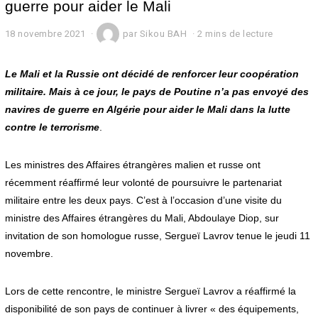
guerre pour aider le Mali
18 novembre 2021
1
par
Sikou BAH
2 mins de lecture
8
n
o
Le Mali et la Russie ont décidé de renforcer leur coopération
v
militaire. Mais à ce jour, le pays de Poutine n’a pas envoyé des
e
navires de guerre en Algérie pour aider le Mali dans la lutte
m
b
contre le terrorisme
.
r
e
2
Les ministres des Affaires étrangères malien et russe ont
0
récemment réaffirmé leur volonté de poursuivre le partenariat
2
1
militaire entre les deux pays. C’est à l’occasion d’une visite du
ministre des Affaires étrangères du Mali, Abdoulaye Diop, sur
invitation de son homologue russe, Sergueï Lavrov tenue le jeudi 11
novembre.
Lors de cette rencontre, le ministre Sergueï Lavrov a réaffirmé la
disponibilité de son pays de continuer à livrer « des équipements,