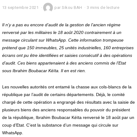
13 septembre 2021
1
par
Sikou BAH
3 mins de lecture
3
s
e
Il n’y a pas eu encore d’audit de la gestion de l’ancien régime
p
renversé par les militaires le 18 août 2020 contrairement à un
t
message circulant sur WhatsApp. Cette information trompeuse
e
m
prétend que 150 immeubles, 25 unités industrielles, 160 entreprises
b
écrans ont pu être identifiées et saisies consécutif à des opérations
r
e
d’audit. Ces biens appartenaient à des anciens commis de l’Etat
2
sous Ibrahim Boubacar Kéïta. Il en est rien.
0
2
1
Les nouvelles autorités ont entamé la chasse aux cols-blancs de la
république par l’audit de certains départements. Déjà, le comité
chargé de cette opération a engrangé des résultats avec la saisie de
plusieurs biens des anciens responsables du pouvoir du président
de la république, Ibrahim Boubacar Kéïta renversé le 18 août par un
coup d’Etat. C’est la substance d’un message qui circule sur
WhatsApp.