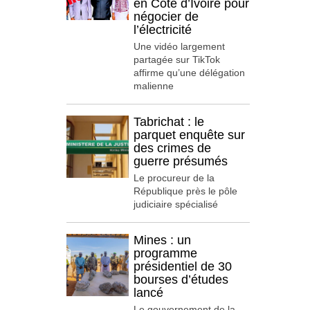
en Côte d’Ivoire pour
négocier de
l’électricité
Une vidéo largement
partagée sur TikTok
affirme qu’une délégation
malienne
Tabrichat : le
parquet enquête sur
des crimes de
guerre présumés
Le procureur de la
République près le pôle
judiciaire spécialisé
Mines : un
programme
présidentiel de 30
bourses d’études
lancé
Le gouvernement de la