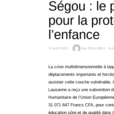
Ségou : le
pour la pro
l’enfance
12 août 2021
1
par
Sikou BAH
6 m
2
a
o
û
La crise multidimensionnelle à laqu
t
déplacements importants et forcés
2
0
assister cette couche vulnérable,
2
1
Lausanne a reçu une subvention d
Humanitaire de l’Union Européenn
31 071 647 Francs CFA, pour contri
éducation sûre et de qualité dans 