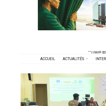
"INF
"INF
ACCUEIL
ACTUALITÉS
INTE