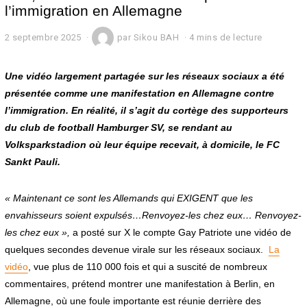
l’immigration en Allemagne
2 septembre 2025
2
par
Sikou BAH
4 mins de lecture
s
e
p
Une vidéo largement partagée sur les réseaux sociaux a été
t
présentée comme une manifestation en Allemagne contre
e
l’immigration. En réalité, il s’agit du cortège des supporteurs
m
b
du club de football Hamburger SV, se rendant au
r
Volksparkstadion où leur équipe recevait, à domicile, le FC
e
2
Sankt Pauli.
0
2
5
« Maintenant ce sont les Allemands qui EXIGENT que les
envahisseurs soient expulsés…Renvoyez-les chez eux… Renvoyez-
les chez eux »,
a posté sur X le compte Gay Patriote une vidéo de
quelques secondes devenue virale sur les réseaux sociaux.
La
vidéo
, vue plus de 110 000 fois et qui a suscité de nombreux
commentaires, prétend montrer une manifestation à Berlin, en
Allemagne, où une foule importante est réunie derrière des