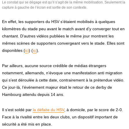
Le constat qui se dégage est qu’il s’agit de la même mobilisation. Seulement la
capture à gauche de l’écran est sortie de son contexte.
En effet, les supporters du HSV s’étaient mobilisés à quelques
kilomètres du stade peu avant le match avant d’y converger tout en
chantant. D’autres vidéos publiées le même jour montrent les
mêmes scènes de supporters convergeant vers le stade. Elles sont
disponibles (
ici
) (
ici
).
Par ailleurs, aucune source crédible de médias étrangers
notamment, allemands, n’évoque une manifestation anti migration
qui s’est déroulée à cette date, contrairement à la prétendue vidéo.
Ce jour-là, l’événement majeur était le retour de ce derby de
Hambourg attendu depuis 14 ans.
Il s’est soldé par
la défaite du HSV
, à domicile, par le score de 2-0.
Face à la rivalité entre les deux clubs, un dispositif important de
sécurité a été mis en place.